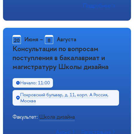
Подробнее
Июня
–
Августа
20
8
Консультации по вопросам
поступления в бакалавриат и
магистратуру Школы дизайна
Начало: 11:00
Покровский бульвар, д. 11, корп. A Россия,
Москва
Факультет:
Школа дизайна
Анонс
Регистрация