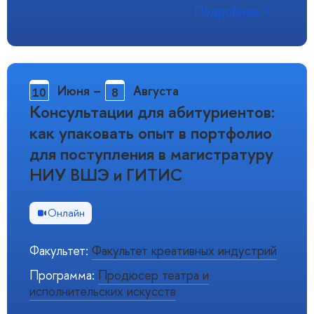
Подробнее
Июня
–
Августа
10
8
Консультации для абитуриентов:
как упаковать опыт в портфолио
для поступления в магистратуру
НИУ ВШЭ и ГИТИС
Онлайн
Факультет:
Факультет креативных индустрий
Программа:
Продюсер театра и
исполнительских искусств