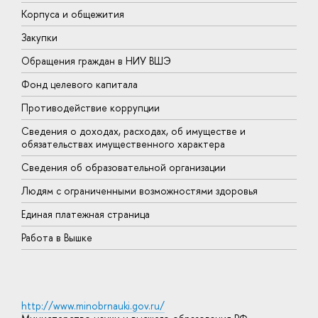
Корпуса и общежития
В
Закупки
П
Обращения граждан в НИУ ВШЭ
А
Фонд целевого капитала
Д
Противодействие коррупции
Ц
Сведения о доходах, расходах, об имуществе и
Б
обязательствах имущественного характера
О
Сведения об образовательной организации
О
Людям с ограниченными возможностями здоровья
Единая платежная страница
Работа в Вышке
http://www.minobrnauki.gov.ru/